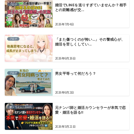
ブログ
婚活でLINEを送りすぎていませんか？相手
との距離感が交...
2026年7月4日
ブログ
「また傷つくのが怖い…」その警戒心が、
婚活を苦しくしてい...
2026年6月26日
ブログ
男女平等って何だろう？
2026年6月2日
オンライン・Zoom
元ナンパ師と婚活カウンセラーが本気で恋
愛・婚活を語る‼️
2026年5月21日