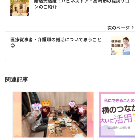
婚活大活躍！ハピネスドア・高崎市の提携サロ
ンのご紹介
稿
ナ
次のページ
ビ
ゲ
医療従事者・介護職の婚活について思うこと
😊
ー
シ
ョ
関連記事
ン