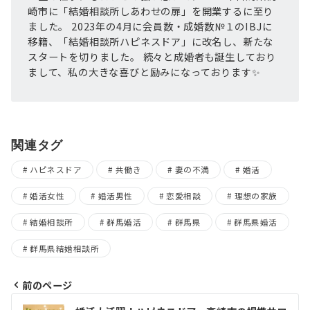
崎市に「結婚相談所しあわせの扉」を開業するに至り
ました。 2023年の4月に会員数・成婚数№１のIBJに
移籍、「結婚相談所ハピネスドア」に改名し、新たな
スタートを切りました。 続々と成婚者も誕生しており
まして、私の大きな喜びと励みになっております✨
関連タグ
ハピネスドア
共働き
妻の不満
婚活
婚活女性
婚活男性
恋愛相談
理想の家族
結婚相談所
群馬婚活
群馬県
群馬県婚活
群馬県結婚相談所
前のページ
投