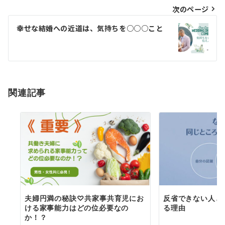
次のページ
ビ
ゲ
幸せな結婚への近道は、気持ちを○○○こと
ー
シ
ョ
関連記事
ン
夫婦円満の秘訣♡共家事共育児にお
反省できない人と
ける家事能力はどの位必要なの
る理由
か！？