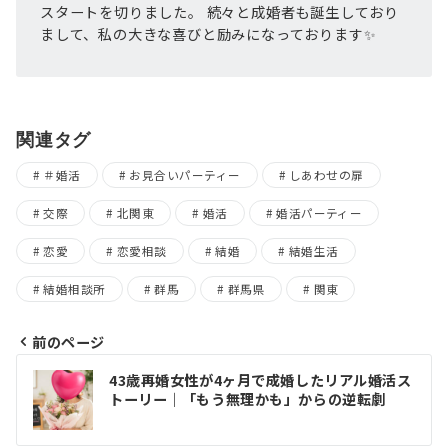
スタートを切りました。 続々と成婚者も誕生しており
まして、私の大きな喜びと励みになっております✨
関連タグ
＃婚活
お見合いパーティー
しあわせの扉
交際
北関東
婚活
婚活パーティー
恋愛
恋愛相談
結婚
結婚生活
結婚相談所
群馬
群馬県
関東
前のページ
投
43歳再婚女性が4ヶ月で成婚したリアル婚活ス
トーリー｜「もう無理かも」からの逆転劇
稿
ナ