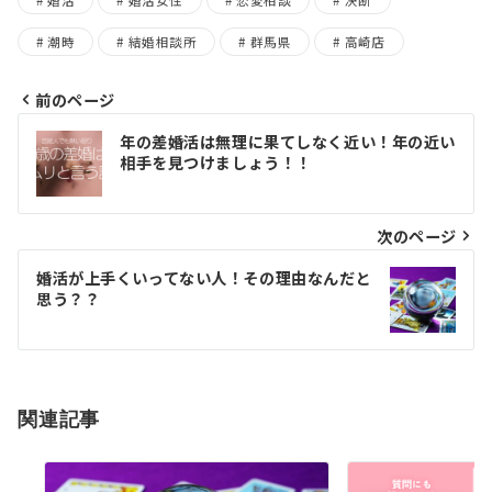
婚活
婚活女性
恋愛相談
決断
潮時
結婚相談所
群馬県
高崎店
前のページ
投
年の差婚活は無理に果てしなく近い！年の近い
相手を見つけましょう！！
稿
ナ
次のページ
ビ
ゲ
婚活が上手くいってない人！その理由なんだと
思う？？
ー
シ
ョ
関連記事
ン