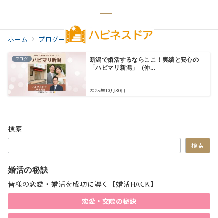
ホーム
プログ一覧
ハピマリ新潟
ブログ
新潟で婚活するならここ！実績と安心の
「ハピマリ新潟」（仲...
2025年10月30日
検索
検索
婚活の秘訣
皆様の恋愛・婚活を成功に導く【婚活HACK】
恋愛・交際の秘訣