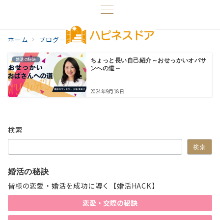
ホーム
プログ一覧
好きな事
婚活の秘訣
ちょっと長い自己紹介～おせっかいオバサ
ンへの道～
2024年9月18日
検索
検索
婚活の秘訣
皆様の恋愛・婚活を成功に導く【婚活HACK】
恋愛・交際の秘訣