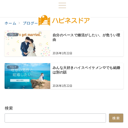
ホーム
プログ一覧
婚活の現実
ブログ
自分のペースで婚活がしたい、が危うい理
由
2026年1月22日
ブログ
みんな大好きハイスペイケメン♡でも結婚
は別の話
2026年1月22日
検索
検索