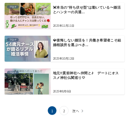
ブログ
💓本当の“待ち伏せ型”は動いている〜婚活
とハンターの共通...
2025年11月11日
ブログ
💎後悔しない婚活を！共働き希望者こそ結
婚相談所を選ぶべき...
2025年10月12日
ブログ
地元‼貫前神社へ仲間と♪ デートにオス
スメ神社仏閣巡り♡
2025年8月6日
投
1
2
次へ
稿