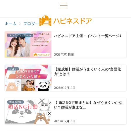
ホーム
プログ一覧
婚活イベント
オンライン・Zoom
ハピネスドア主催・イベント一覧ページ♪
2026年3月18日
ブログ
【完成版】婚活がうまくいく人の“言語化
力”とは？
2025年12月11日
婚活の秘訣
【 婚活NG行動まとめ】なぜうまくいかな
い？婚活が進まな...
2025年12月11日