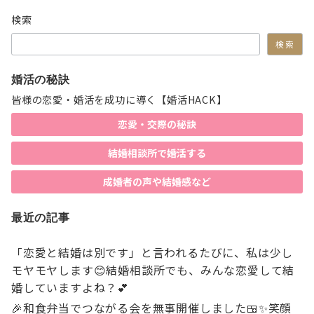
の
検索
ペ
検索
ー
ジ
婚活の秘訣
送
皆様の恋愛・婚活を成功に導く【婚活HACK】
り
恋愛・交際の秘訣
結婚相談所で婚活する
成婚者の声や結婚感など
最近の記事
「恋愛と結婚は別です」と言われるたびに、私は少し
モヤモヤします😊結婚相談所でも、みんな恋愛して結
婚していますよね？💕
🎉和食弁当でつながる会を無事開催しました🍱✨笑顔