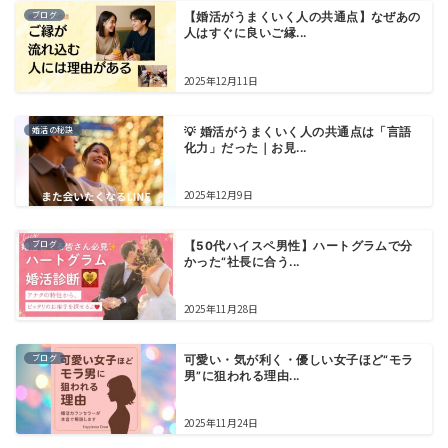
ブログ
【婚活がうまくいく人の共通点】なぜあの
人はすぐに良いご縁...
2025年12月11日
婚活の秘訣
💡 婚活がうまくいく人の共通点は「言語
化力」だった｜お見...
2025年12月9日
ブログ
【50代ハイスペ男性】ハートグラムで分
かった“社長に合う...
2025年11月28日
ブログ
可愛い・気が利く・優しい女子ほど“モラ
男”に狙われる理由...
2025年11月24日