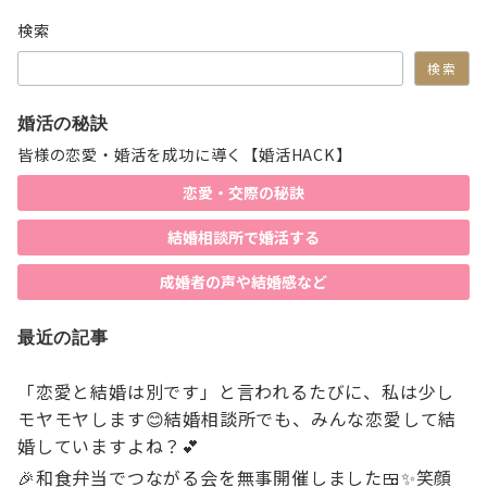
の
検索
ペ
検索
ー
ジ
婚活の秘訣
送
皆様の恋愛・婚活を成功に導く【婚活HACK】
り
恋愛・交際の秘訣
結婚相談所で婚活する
成婚者の声や結婚感など
最近の記事
「恋愛と結婚は別です」と言われるたびに、私は少し
モヤモヤします😊結婚相談所でも、みんな恋愛して結
婚していますよね？💕
🎉和食弁当でつながる会を無事開催しました🍱✨笑顔