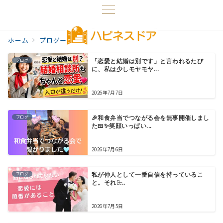
ホーム
プログ一覧
婚活男性
ブログ
「恋愛と結婚は別です」と言われるたび
に、私は少しモヤモヤ...
2026年7月7日
ブログ
🎉和食弁当でつながる会を無事開催しまし
た🍱✨笑顔いっぱい...
2026年7月6日
ブログ
私が仲人として一番自信を持っているこ
と。それは̶...
2026年7月5日