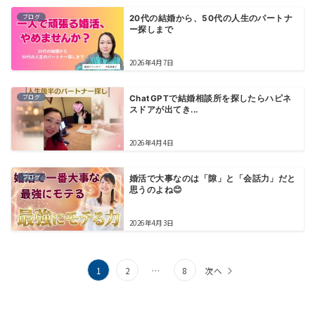
ブログ
20代の結婚から、50代の人生のパートナ
ー探しまで
2026年4月7日
ブログ
ChatGPTで結婚相談所を探したらハピネ
スドアが出てき...
2026年4月4日
ブログ
婚活で大事なのは「隙」と「会話力」だと
思うのよね😊
2026年4月3日
投
1
2
…
8
次へ
稿