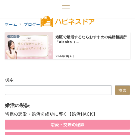
ホーム
プログ一覧
港区婚活
その他
港区で婚活するならおすすめの結婚相談所
「aisaito（...
2026年3月4日
検索
検索
婚活の秘訣
皆様の恋愛・婚活を成功に導く【婚活HACK】
恋愛・交際の秘訣